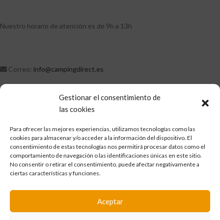
Nuestro horario de atención es de 9h a 13h
Correo:
info@campingdirect.es
Contacto
Gestionar el consentimiento de
Política de Privacidad
las cookies
Política de Cookies
Aviso Legal
Para ofrecer las mejores experiencias, utilizamos tecnologías como las
Condiciones de Venta
cookies para almacenar y/o acceder a la información del dispositivo. El
consentimiento de estas tecnologías nos permitirá procesar datos como el
comportamiento de navegación o las identificaciones únicas en este sitio.
No consentir o retirar el consentimiento, puede afectar negativamente a
ciertas características y funciones.
Aceptar