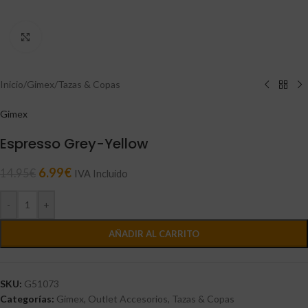
Click to enlarge
Inicio
/
Gimex
/
Tazas & Copas
Gimex
Espresso Grey-Yellow
6.99
€
14.95
€
IVA Incluido
-
+
AÑADIR AL CARRITO
SKU:
G51073
Categorías:
Gimex
,
Outlet Accesorios
,
Tazas & Copas