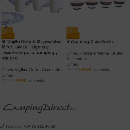
-31%
-46%
🏕️ Vajilla Dots & Stripes Lilac
4 Yachting Club Bowls
16PCS GIMEX – Ligera y
resistente para camping y
Gimex
,
HighLine Marina
,
Outlet
náutica
Accesorios
Gimex
Gimex
,
Vajillas
,
Outlet Accesorios
14.99
€
28.00
€
IVA Incluido
Gimex
49.99
€
72.00
€
IVA Incluido
Teléfono:
+34 93 661 49 08